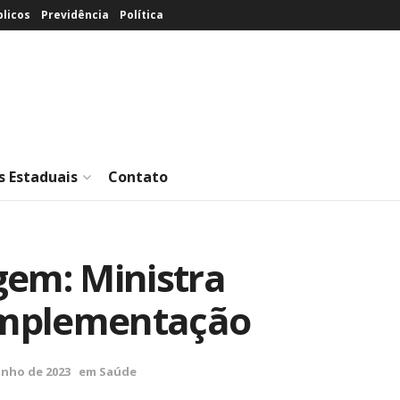
licos
Previdência
Política
s Estaduais
Contato
gem: Ministra
 implementação
unho de 2023
em
Saúde