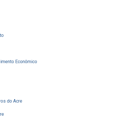
to
lvimento Econômico
vos do Acre
re