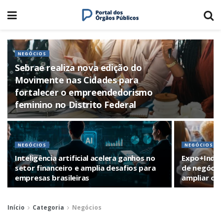
NEGÓCIOS
Sebrae realiza nova edição do
Movimente nas Cidades para
fortalecer o empreendedorismo
feminino no Distrito Federal
NEGÓCIOS
NEGÓCIOS
Inteligência artificial acelera ganhos no
Expo+Indú
setor financeiro e amplia desafios para
de negócio
empresas brasileiras
ampliar op
Início
Categoria
Negócios