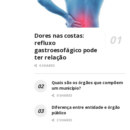
Dores nas costas:
refluxo
gastroesofágico pode
ter relação
0 SHARES
Quais são os órgãos que compõem
um município?
0 SHARES
Diferença entre entidade e órgão
público
2 SHARES