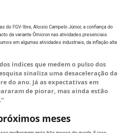
s do FGV-Ibre, Aloisio Campelo Júnior, a confiança do
cto da variante Ômicron nas atividades presenciais.
os em algumas atividades industriais, da inflação alta
dos índices que medem o pulso dos
esquisa sinaliza uma desaceleração da
e do ano. Já as expectativas em
pararam de piorar, mas ainda estão
.”
 próximos meses
eses melhoraram após três meses de queda. E isso