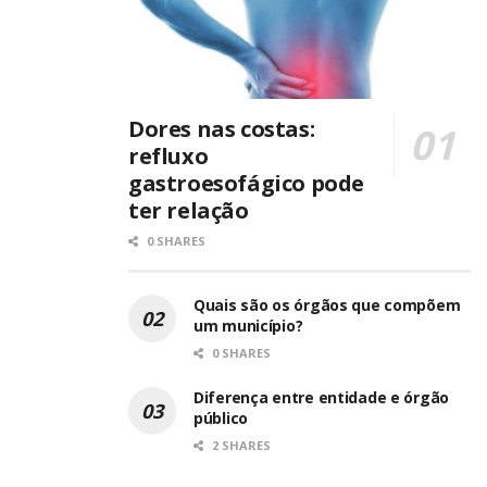
Dores nas costas:
refluxo
gastroesofágico pode
ter relação
0 SHARES
Quais são os órgãos que compõem
um município?
0 SHARES
Diferença entre entidade e órgão
público
2 SHARES