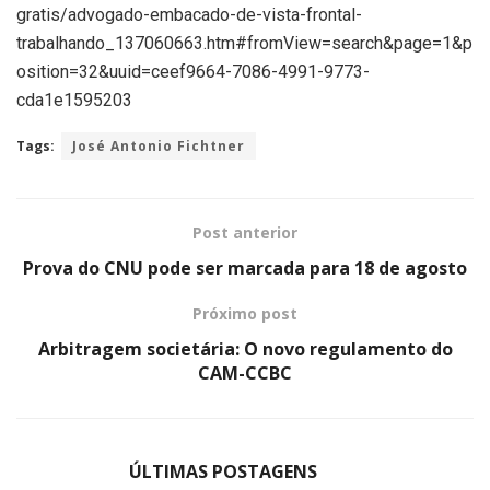
gratis/advogado-embacado-de-vista-frontal-
trabalhando_137060663.htm#fromView=search&page=1&p
osition=32&uuid=ceef9664-7086-4991-9773-
cda1e1595203
Tags:
José Antonio Fichtner
Post anterior
Prova do CNU pode ser marcada para 18 de agosto
Próximo post
Arbitragem societária: O novo regulamento do
CAM-CCBC
ÚLTIMAS POSTAGENS