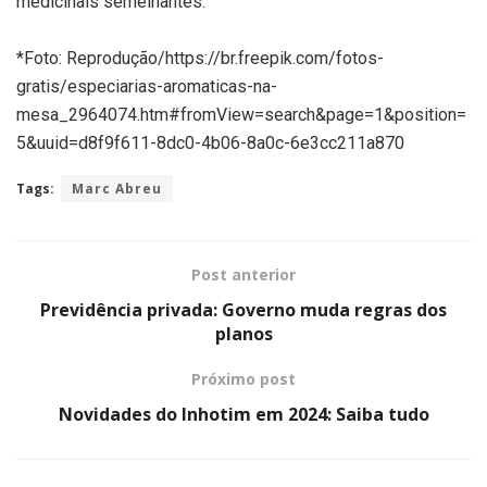
medicinais semelhantes.
*Foto: Reprodução/https://br.freepik.com/fotos-
gratis/especiarias-aromaticas-na-
mesa_2964074.htm#fromView=search&page=1&position=
5&uuid=d8f9f611-8dc0-4b06-8a0c-6e3cc211a870
Tags:
Marc Abreu
Post anterior
Previdência privada: Governo muda regras dos
planos
Próximo post
Novidades do Inhotim em 2024: Saiba tudo