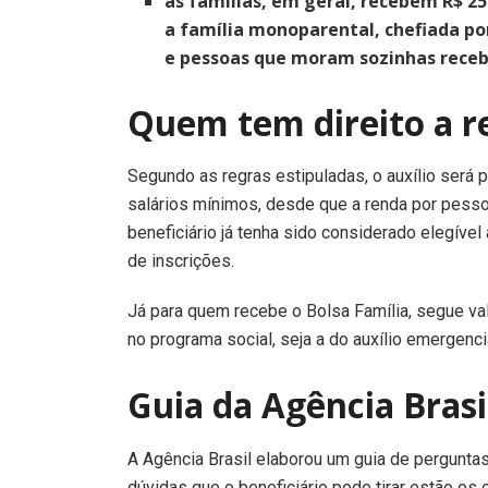
as famílias, em geral, recebem R$ 25
a família monoparental, chefiada po
e pessoas que moram sozinhas receb
Quem tem direito a r
Segundo as regras estipuladas, o auxílio será 
salários mínimos, desde que a renda por pessoa
beneficiário já tenha sido considerado elegíve
de inscrições.
Já para quem recebe o Bolsa Família, segue val
no programa social, seja a do auxílio emergenci
Guia da Agência Brasi
A Agência Brasil elaborou um guia de perguntas
dúvidas que o beneficiário pode tirar estão os 