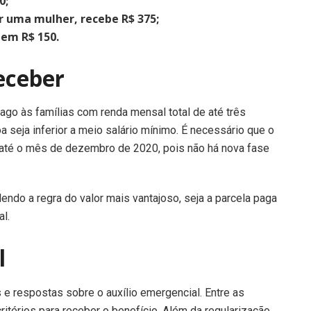
0;
r uma mulher, recebe R$ 375;
em R$ 150.
eceber
pago às famílias com renda mensal total de até três
 seja inferior a meio salário mínimo. É necessário que o
l até o mês de dezembro de 2020, pois não há nova fase
endo a regra do valor mais vantajoso, seja a parcela paga
al.
l
 e respostas sobre o auxílio emergencial. Entre as
critérios para receber o benefício. Além da regularização