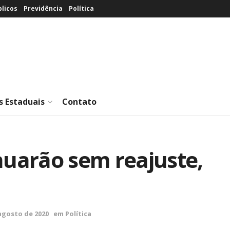
licos
Previdência
Política
s Estaduais
Contato
nuarão sem reajuste,
agosto de 2020
em
Política