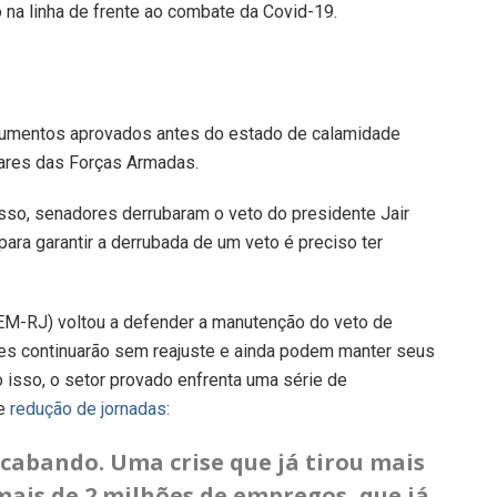
 na linha de frente ao combate da Covid-19.
os aumentos aprovados antes do estado de calamidade
itares das Forças Armadas.
esso, senadores derrubaram o veto do presidente Jair
para garantir a derrubada de um veto é preciso ter
EM-RJ) voltou a defender a manutenção do veto de
ores continuarão sem reajuste e ainda podem manter seus
o isso, o setor provado enfrenta uma série de
 e
redução de jornadas
:
acabando. Uma crise que já tirou mais
 mais de 2 milhões de empregos, que já