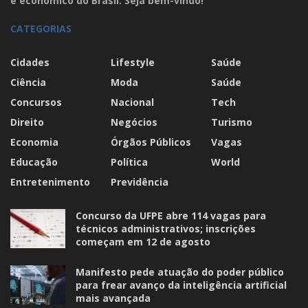
e econômico do Brasil. Seja bem-vindo!
CATEGORIAS
Cidades
Lifestyle
Saúde
Ciência
Moda
Saúde
Concursos
Nacional
Tech
Direito
Negócios
Turismo
Economia
Órgãos Públicos
Vagas
Educação
Política
World
Entretenimento
Previdência
Concurso da UFPE abre 114 vagas para
técnicos administrativos; inscrições
começam em 12 de agosto
Manifesto pede atuação do poder público
para frear avanço da inteligência artificial
mais avançada