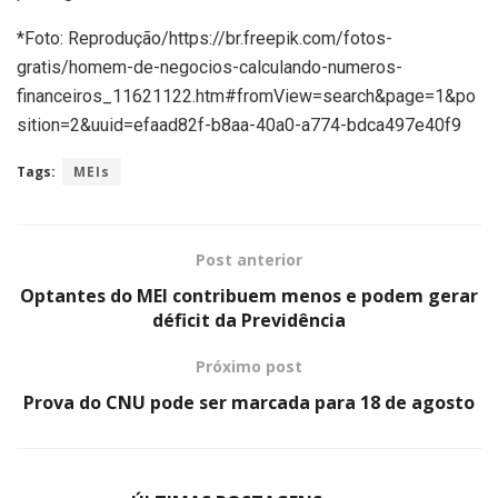
*Foto: Reprodução/https://br.freepik.com/fotos-
gratis/homem-de-negocios-calculando-numeros-
financeiros_11621122.htm#fromView=search&page=1&po
sition=2&uuid=efaad82f-b8aa-40a0-a774-bdca497e40f9
Tags:
MEIs
Post anterior
Optantes do MEI contribuem menos e podem gerar
déficit da Previdência
Próximo post
Prova do CNU pode ser marcada para 18 de agosto