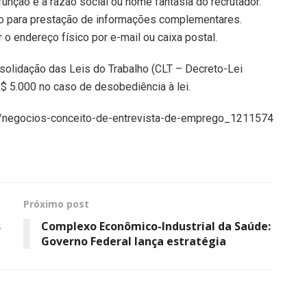
unção e a razão social ou nome fantasia do recrutador.
co para prestação de informações complementares.
r o endereço físico por e-mail ou caixa postal.
olidação das Leis do Trabalho (CLT – Decreto-Lei
$ 5.000 no caso de desobediência à lei.
is/negocios-conceito-de-entrevista-de-emprego_1211574
Próximo post
s
Complexo Econômico-Industrial da Saúde:
Governo Federal lança estratégia