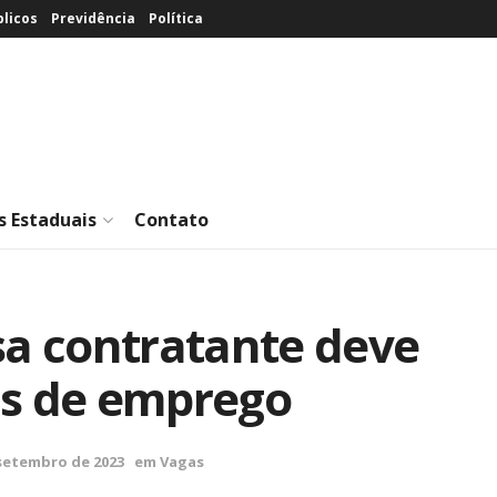
licos
Previdência
Política
s Estaduais
Contato
a contratante deve
as de emprego
setembro de 2023
em
Vagas