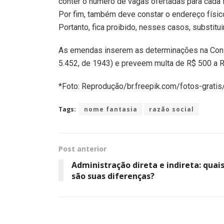
conter o número de vagas ofertadas para cada f
Por fim, também deve constar o endereço físi
Portanto, fica proibido, nesses casos, substitui
As emendas inserem as determinações na Cons
5.452, de 1943) e preveem multa de R$ 500 a R
*Foto: Reprodução/br.freepik.com/fotos-grat
Tags:
nome fantasia
razão social
Post anterior
Administração direta e indireta: quai
são suas diferenças?