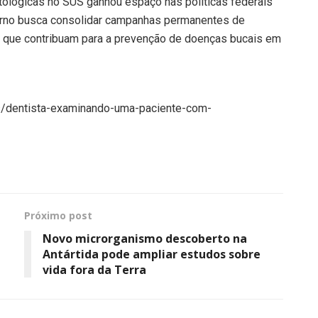
tológicas no SUS ganhou espaço nas políticas federais
erno busca consolidar campanhas permanentes de
ne que contribuam para a prevenção de doenças bucais em
is/dentista-examinando-uma-paciente-com-
Próximo post
Novo microrganismo descoberto na
Antártida pode ampliar estudos sobre
vida fora da Terra