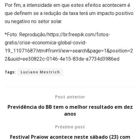
Por fim, a intensidade em que estes efeitos acontecem é
que definem se a redução da taxa terá um impacto positivo
ou negativo no setor solar.
*Foto: Reprodução/https://br.freepik.com/fotos-
gratis/crise-economica-global-covid-
19_11071687.htm#fromView=search&page=1&position=2
2&uuid=ee30822c-0146-4e15-83de-a7734d3986ed
Tags:
Luciano Mestrich
Post anterior
Previdência do BB tem o melhor resultado em dez
anos
Próximo post
Festival Praiow acontece neste sábado (23) com