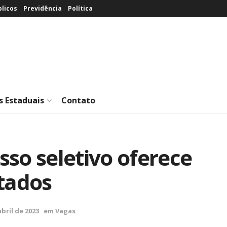
licos
Previdência
Política
s Estaduais
Contato
esso seletivo oferece
tados
abril de 2023
em
Vagas