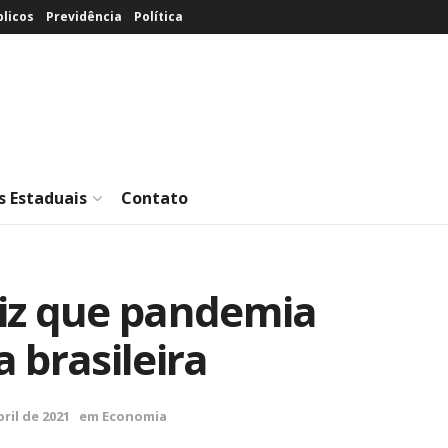
licos
Previdência
Política
s Estaduais
Contato
iz que pandemia
 brasileira
bril de 2021
em
Economia