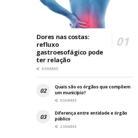
Dores nas costas:
refluxo
gastroesofágico pode
ter relação
0 SHARES
Quais são os órgãos que compõem
um município?
0 SHARES
Diferença entre entidade e órgão
público
2 SHARES