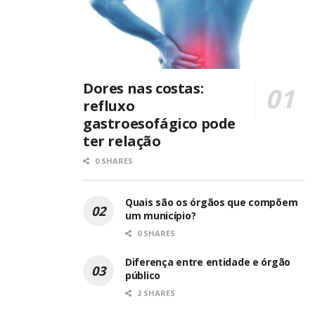
Dores nas costas:
refluxo
gastroesofágico pode
ter relação
0 SHARES
Quais são os órgãos que compõem
um município?
0 SHARES
Diferença entre entidade e órgão
público
2 SHARES